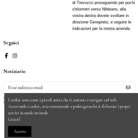
di Trevozzo proseguendo per pochi
chilometri verso Nibbiano, alla
vostra destra dovete svoltare in
direzione Genepreto, e seguire le
indicazioni per la nostra azienda.
Seguici
Notiziario
Puoi annullare l'iscrizione in ogni momenti. A questo
I cookie sono come i piccoli amici che ti aiutano a navigare sul web.
scopo, cerca le info di contatto nelle note legali.
Accettando i cookie, stai consentendo a poderegaiaschi.it di fornire i propri
servizi in modo ottimale.
Grazie!
© 2024 Podere Gaiaschi | P. IVA 01529530337 |
Note legali
|
Privacy &
Accetto
cookie policy