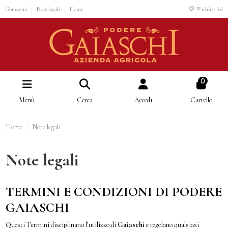
Consegna
Note legali
Home
Wishlist (
0
)
0
Menù
Cerca
Accedi
Carrello
Home
Note legali
Note legali
TERMINI E CONDIZIONI DI PODERE
GAIASCHI
Questi Termini disciplinano l’utilizzo di
Gaiaschi
e regolano qualsiasi