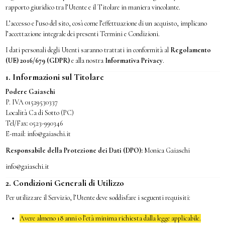
rapporto giuridico tra l’Utente e il Titolare in maniera vincolante.
L’accesso e l’uso del sito, così come l’effettuazione di un acquisto, implicano
l’accettazione integrale dei presenti Termini e Condizioni.
I dati personali degli Utenti saranno trattati in conformità al
Regolamento
(UE) 2016/679 (GDPR)
e alla nostra
Informativa Privacy
.
1. Informazioni sul Titolare
Podere Gaiaschi
P. IVA 01529530337
Località Ca di Sotto (PC)
Tel/Fax: 0523-990346
E-mail:
info@gaiaschi.it
Responsabile della Protezione dei Dati (DPO):
Monica Gaiaschi
info
@gaiaschi.it
2. Condizioni Generali di Utilizzo
Per utilizzare il Servizio, l’Utente deve soddisfare i seguenti requisiti:
Avere almeno 18 anni o l’età minima richiesta dalla legge applicabile.