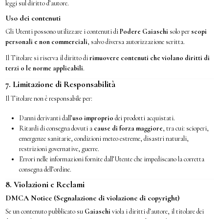
leggi sul diritto d’autore.
Uso dei contenuti
Gli Utenti possono utilizzare i contenuti di
Podere Gaiaschi
solo per
scopi
personali e non commerciali
, salvo diversa autorizzazione scritta.
Il Titolare si riserva il diritto di
rimuovere contenuti che violano diritti di
terzi o le norme applicabili
.
7. Limitazione di Responsabilità
Il Titolare non è responsabile per:
Danni derivanti dall’
uso improprio
dei prodotti acquistati.
Ritardi di consegna dovuti a
cause di forza maggiore
, tra cui: scioperi,
emergenze sanitarie, condizioni meteo estreme, disastri naturali,
restrizioni governative, guerre.
Errori nelle informazioni fornite dall’Utente che impediscano la corretta
consegna dell’ordine.
8. Violazioni e Reclami
DMCA Notice (Segnalazione di violazione di copyright)
Se un contenuto pubblicato su
Gaiaschi
viola i diritti d’autore, il titolare dei