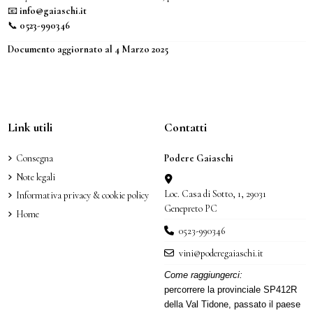
📧
info@gaiaschi.it
📞
0523-990346
Documento aggiornato al 4 Marzo 2025
Link utili
Contatti
Consegna
Podere Gaiaschi
Note legali
Loc. Casa di Sotto, 1, 29031
Informativa privacy & cookie policy
Genepreto PC
Home
0523-990346
vini@poderegaiaschi.it
Come raggiungerci:
percorrere la provinciale SP412R
della Val Tidone, passato il paese