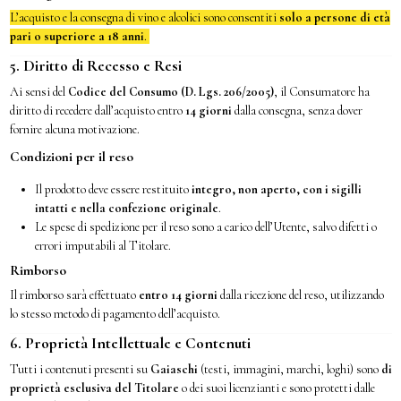
L’acquisto e la consegna di vino e alcolici sono consentiti
solo a persone di età
pari o superiore a 18 anni
.
5. Diritto di Recesso e Resi
Ai sensi del
Codice del Consumo (D. Lgs. 206/2005)
, il Consumatore ha
diritto di recedere dall’acquisto entro
14 giorni
dalla consegna, senza dover
fornire alcuna motivazione.
Condizioni per il reso
Il prodotto deve essere restituito
integro, non aperto, con i sigilli
intatti e nella confezione originale
.
Le spese di spedizione per il reso sono a carico dell’Utente, salvo difetti o
errori imputabili al Titolare.
Rimborso
Il rimborso sarà effettuato
entro 14 giorni
dalla ricezione del reso, utilizzando
lo stesso metodo di pagamento dell’acquisto.
6. Proprietà Intellettuale e Contenuti
Tutti i contenuti presenti su
Gaiaschi
(testi, immagini, marchi, loghi) sono
di
proprietà esclusiva del Titolare
o dei suoi licenzianti e sono protetti dalle