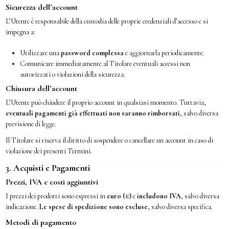
Sicurezza dell’account
L’Utente è responsabile della custodia delle proprie credenziali d’accesso e si
impegna a:
Utilizzare una
password complessa
e aggiornarla periodicamente.
Comunicare immediatamente al Titolare eventuali accessi non
autorizzati o violazioni della sicurezza.
Chiusura dell’account
L’Utente può chiudere il proprio account in qualsiasi momento. Tuttavia,
eventuali pagamenti già effettuati non saranno rimborsati
, salvo diversa
previsione di legge.
Il Titolare si riserva il diritto di sospendere o cancellare un account in caso di
violazione dei presenti Termini.
3. Acquisti e Pagamenti
Prezzi, IVA e costi aggiuntivi
I prezzi dei prodotti sono espressi in
euro (€)
e
includono IVA
, salvo diversa
indicazione.
Le spese di spedizione sono escluse
, salvo diversa specifica.
Metodi di pagamento