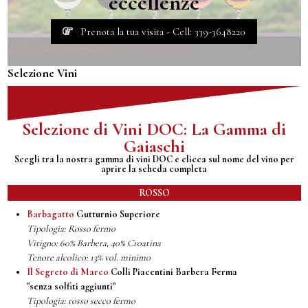
eccellenze
Prenota la tua visita - Cell: 339-3648220
Selezione Vini
Selezione di Vini DOC: La Gamma di
Gaiaschi
Scegli tra la nostra gamma di vini DOC e clicca sul nome del vino per
aprire la scheda completa
ROSSO
Barbagatto
Gutturnio Superiore
Tipologia: Rosso fermo
Vitigno: 60% Barbera, 40% Croatina
Tenore alcolico: 13% vol. minimo
Il Segreto di Marco
Colli Piacentini Barbera Ferma
"senza solfiti aggiunti"
Tipologia: rosso secco fermo