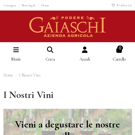
Consegna
Note legali
Home
Wishlist (
0
)
0
Menù
Cerca
Accedi
Carrello
Home
I Nostri Vini
I Nostri Vini
Vieni a degustare le nostre